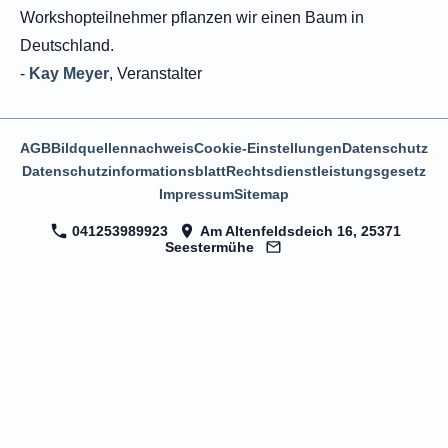
Workshopteilnehmer pflanzen wir einen Baum in
Deutschland.
-
Kay Meyer
, Veranstalter
AGB
Bildquellennachweis
Cookie-Einstellungen
Datenschutz
Datenschutzinformationsblatt
Rechtsdienstleistungsgesetz
Impressum
Sitemap
041253989923
Am Altenfeldsdeich 16, 25371
Seestermühe